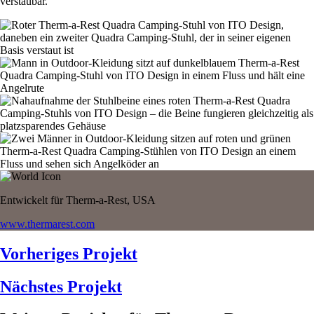
verstaubar.
Entwickelt für Therm-a-Rest, USA
www.thermarest.com
Vorheriges Projekt
Nächstes Projekt