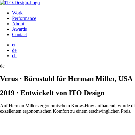
Work
Performance
About
Awards
Contact
en
de
ch
de
Verus · Bürostuhl für Herman Miller, USA
2019 · Entwickelt von ITO Design
Auf Herman Millers ergonomischem Know-How aufbauend, wurde die Ver
exzellenten ergonomischen Komfort zu einem erschwinglichen Preis.